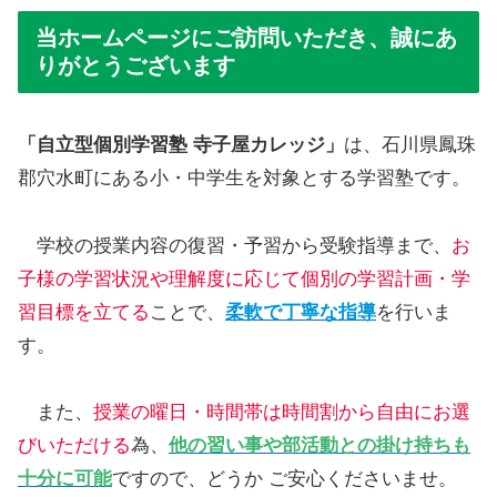
当ホームページにご訪問いただき、誠にあ
りがとうございます
「自立型個別学習塾 寺子屋カレッジ」
は、石川県鳳珠
郡穴水町にある小・中学生を対象とする学習塾です。
学校の授業内容の復習・予習から受験指導まで、
お
子様の学習状況や理解度に応じて個別の学習計画・学
習目標を立てる
ことで、
柔軟で丁寧な指導
を行いま
す。
また、
授業の曜日・時間帯は時間割から自由にお選
びいただける
為、
他の習い事や部活動との掛け持ちも
十分に可能
ですので、どうか ご安心くださいませ。