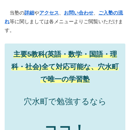
当塾の
詳細
や
アクセス
、
お問い合わせ
、
ご入塾の流
れ
等に関しましては各メニューよりご閲覧いただけま
す。
主要5教科(英語・数学・国語・理
科・社会)全て対応可能な、穴水町
で唯一の学習塾
穴水町で勉強するなら