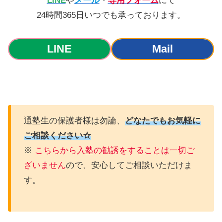
LINE
や
メール
・
専用フォーム
にて
24時間365日いつでも承っております。
LINE
Mail
通塾生の保護者様は勿論、
どなたでもお気軽に
ご相談ください☆
※
こちらから入塾の勧誘をすることは一切ご
ざいません
ので、安心してご相談いただけま
す。